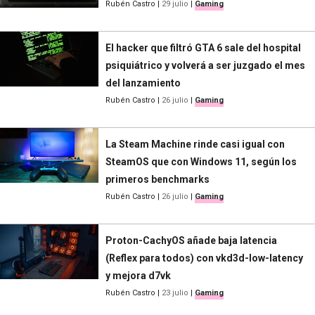
Rubén Castro
|
29 julio
|
Gaming
El hacker que filtró GTA 6 sale del hospital
psiquiátrico y volverá a ser juzgado el mes
del lanzamiento
Rubén Castro
|
26 julio
|
Gaming
La Steam Machine rinde casi igual con
SteamOS que con Windows 11, según los
primeros benchmarks
Rubén Castro
|
26 julio
|
Gaming
Proton-CachyOS añade baja latencia
(Reflex para todos) con vkd3d-low-latency
y mejora d7vk
Rubén Castro
|
23 julio
|
Gaming