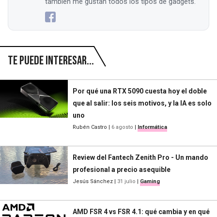
también me gustan todos los tipos de gadgets.
Te puede interesar...
Por qué una RTX 5090 cuesta hoy el doble
que al salir: los seis motivos, y la IA es solo
uno
Rubén Castro
|
6 agosto
|
Informática
Review del Fantech Zenith Pro - Un mando
profesional a precio asequible
Jesús Sánchez
|
31 julio
|
Gaming
AMD FSR 4 vs FSR 4.1: qué cambia y en qué