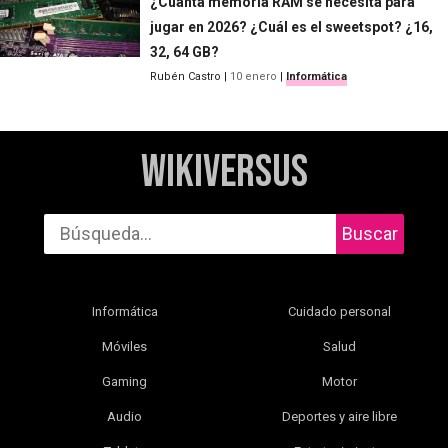
¿Cuánta memoria RAM se necesita para
jugar en 2026? ¿Cuál es el sweetspot? ¿16,
32, 64 GB?
Rubén Castro
|
10 enero
|
Informática
WikiVersus
Buscar
Informática
Cuidado personal
Móviles
Salud
Gaming
Motor
Audio
Deportes y aire libre