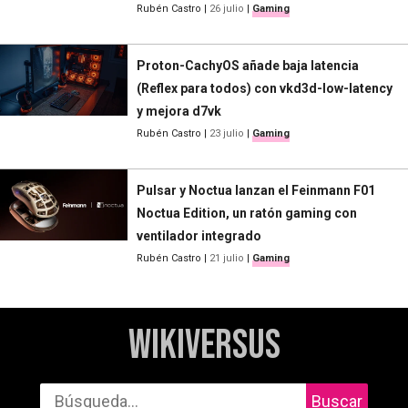
Rubén Castro
|
26 julio
|
Gaming
Proton-CachyOS añade baja latencia
(Reflex para todos) con vkd3d-low-latency
y mejora d7vk
Rubén Castro
|
23 julio
|
Gaming
Pulsar y Noctua lanzan el Feinmann F01
Noctua Edition, un ratón gaming con
ventilador integrado
Rubén Castro
|
21 julio
|
Gaming
WikiVersus
Buscar