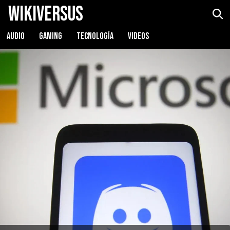
WikiVersus
AUDIO
GAMING
TECNOLOGÍA
VIDEOS