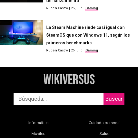
del lanzamiento
Rubén Castro
|
26 julio
|
Gaming
La Steam Machine rinde casi igual con
SteamOS que con Windows 11, según los
primeros benchmarks
Rubén Castro
|
26 julio
|
Gaming
WikiVersus
Buscar
Informática
Cuidado personal
Móviles
Salud