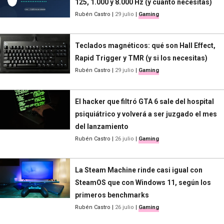
125, 1.000 y 8.000 Hz (y cuánto necesitas)
Rubén Castro
|
29 julio
|
Gaming
Teclados magnéticos: qué son Hall Effect,
Rapid Trigger y TMR (y si los necesitas)
Rubén Castro
|
29 julio
|
Gaming
El hacker que filtró GTA 6 sale del hospital
psiquiátrico y volverá a ser juzgado el mes
del lanzamiento
Rubén Castro
|
26 julio
|
Gaming
La Steam Machine rinde casi igual con
SteamOS que con Windows 11, según los
primeros benchmarks
Rubén Castro
|
26 julio
|
Gaming