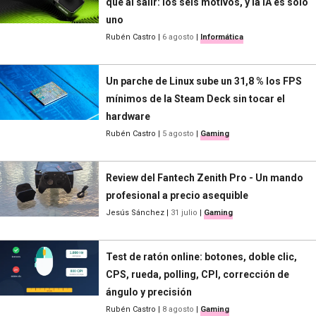
que al salir: los seis motivos, y la IA es solo
uno
Rubén Castro
|
6 agosto
|
Informática
Un parche de Linux sube un 31,8 % los FPS
mínimos de la Steam Deck sin tocar el
hardware
Rubén Castro
|
5 agosto
|
Gaming
Review del Fantech Zenith Pro - Un mando
profesional a precio asequible
Jesús Sánchez
|
31 julio
|
Gaming
Test de ratón online: botones, doble clic,
CPS, rueda, polling, CPI, corrección de
ángulo y precisión
Rubén Castro
|
8 agosto
|
Gaming