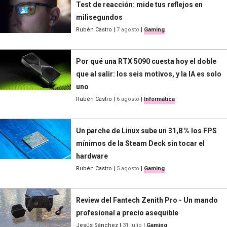
Test de reacción: mide tus reflejos en
milisegundos
Rubén Castro
|
7 agosto
|
Gaming
Por qué una RTX 5090 cuesta hoy el doble
que al salir: los seis motivos, y la IA es solo
uno
Rubén Castro
|
6 agosto
|
Informática
Un parche de Linux sube un 31,8 % los FPS
mínimos de la Steam Deck sin tocar el
hardware
Rubén Castro
|
5 agosto
|
Gaming
Review del Fantech Zenith Pro - Un mando
profesional a precio asequible
Jesús Sánchez
|
31 julio
|
Gaming