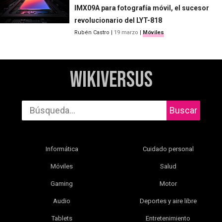
IMX09A para fotografía móvil, el sucesor
revolucionario del LYT-818
Rubén Castro
|
19 marzo
|
Móviles
WikiVersus
Buscar
Informática
Cuidado personal
Móviles
Salud
Gaming
Motor
Audio
Deportes y aire libre
Tablets
Entretenimiento