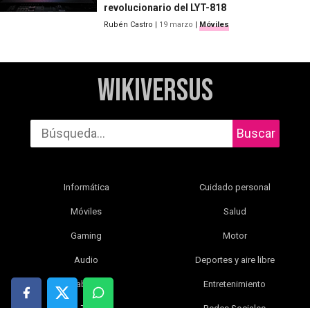
revolucionario del LYT-818
Rubén Castro
|
19 marzo
|
Móviles
WikiVersus
Buscar
Informática
Cuidado personal
Móviles
Salud
Gaming
Motor
Audio
Deportes y aire libre
Tablets
Entretenimiento
TV
Redes Sociales