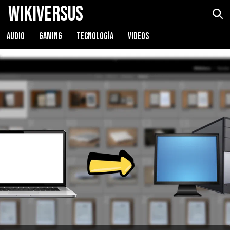
WikiVersus
AUDIO
GAMING
TECNOLOGÍA
VIDEOS