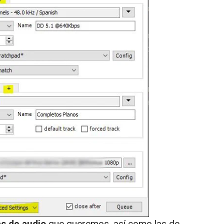
as de audio
que queremos, así como las de