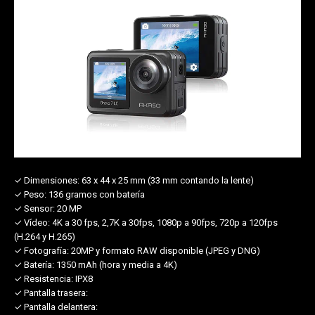
✓ Dimensiones:
63 x 44 x 25 mm (33 mm contando la lente)
✓ Peso:
136 gramos con batería
✓ Sensor:
20 MP
✓ Vídeo:
4K a 30 fps, 2,7K a 30fps, 1080p a 90fps, 720p a 120fps
(H.264 y H.265)
✓ Fotografía:
20MP y formato RAW disponible (JPEG y DNG)
✓ Batería:
1350 mAh (hora y media a 4K)
✓ Resistencia:
IPX8
✓ Pantalla trasera:
✓ Pantalla delantera: