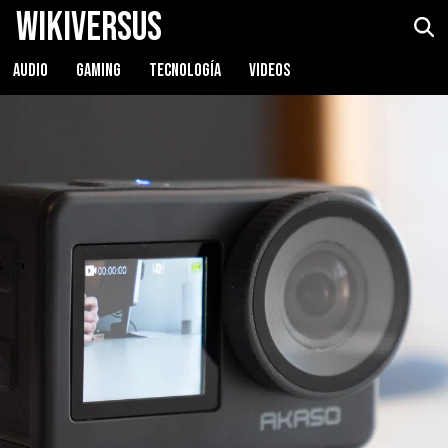
WikiVersus
AKASO Brave 7 LE
Ver precio
AUDIO
GAMING
TECNOLOGÍA
VIDEOS