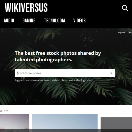
WikiVersus
AUDIO
GAMING
TECNOLOGÍA
VIDEOS