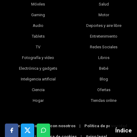
Móviles
Salud
Gaming
Motor
Audio
Deportes y aire libre
Tablets
Entretenimiento
TV
Redes Sociales
Fotografía y vídeo
Libros
Electrónica y gadgets
Bebé
Inteligencia artificial
Blog
Ciencia
Ofertas
Hogar
Tiendas online
Índice
|
Contacta con nosotros
|
Política de privacidad
Índice
|
Política de cookies
|
Aviso legal