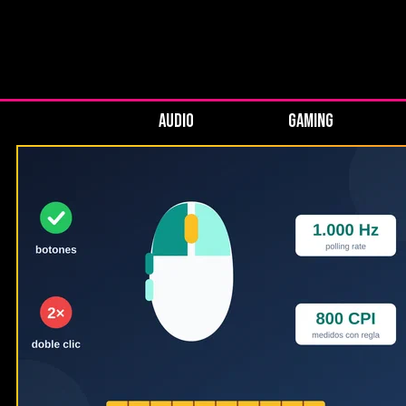
AUDIO
GAMING
WikiVersus