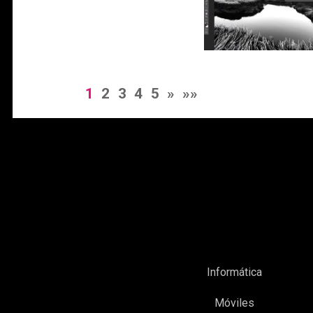
1
2
3
4
5
»
»»
Informática
Móviles