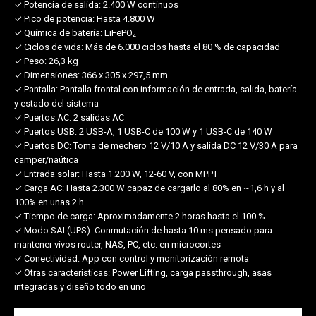
✓ Potencia de salida:
2.400 W continuos
✓ Pico de potencia:
Hasta 4.800 W
✓ Química de batería:
LiFePO₄
✓ Ciclos de vida:
Más de 6.000 ciclos hasta el 80 % de capacidad
✓ Peso:
26,3 kg
✓ Dimensiones:
366 x 305 x 297,5 mm
✓ Pantalla:
Pantalla frontal con información de entrada, salida, batería
y estado del sistema
✓ Puertos AC:
2 salidas AC
✓ Puertos USB:
2 USB-A, 1 USB-C de 100 W y 1 USB-C de 140 W
✓ Puertos DC:
Toma de mechero 12 V/10 A y salida DC 12 V/30 A para
camper/naútica
✓ Entrada solar:
Hasta 1.200 W, 12-60 V, con MPPT
✓ Carga AC:
Hasta 2.300 W capaz de cargarlo al 80% en ~1,6 h y al
100% en unas 2 h
✓ Tiempo de carga:
Aproximadamente 2 horas hasta el 100 %
✓ Modo SAI (UPS):
Conmutación de hasta 10 ms pensado para
mantener vivos router, NAS, PC, etc. en microcortes
✓ Conectividad:
App con control y monitorización remota
✓ Otras características:
Power Lifting, carga passthrough, asas
integradas y diseño todo en uno