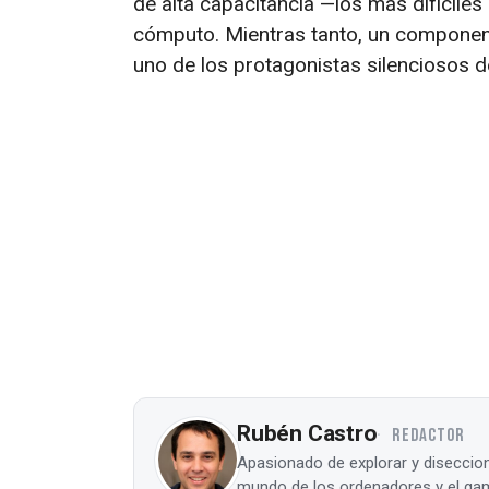
de alta capacitancia —los más difícile
cómputo. Mientras tanto, un componen
uno de los protagonistas silenciosos de 
Rubén Castro
REDACTOR
Apasionado de explorar y diseccion
mundo de los ordenadores y el gam