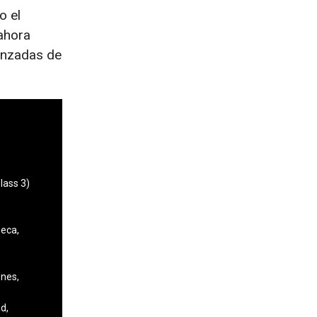
o el
ahora
anzadas de
lass 3)
ñeca,
ones,
d,