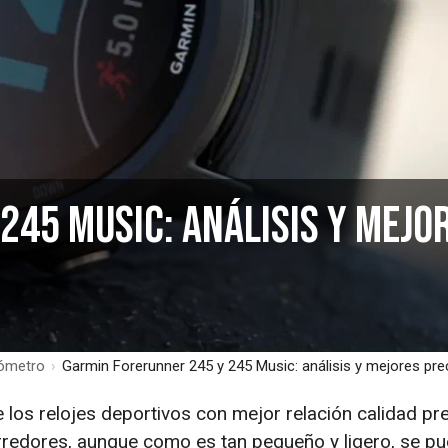
245 Music: análisis y mejo
sómetro
›
Garmin Forerunner 245 y 245 Music: análisis y mejores pre
los relojes deportivos con mejor relación calidad pre
rredores, aunque como es tan pequeño y ligero, se pu