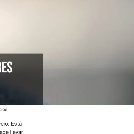
res
cios
cio. Está
ede llevar