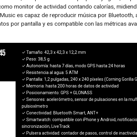
 como monitor de actividad contando calorías, midiend
 Music es capaz de reproducir música por Bluetooth, 
os por pantalla y es compatible con las métricas av
45
✓ Tamaño:
42,3 x 42,3 x 12,2 mm
✓ Peso:
38,5 g
✓ Autonomía:
hasta 7 días, modo GPS hasta 24 horas
✓ Resistencia al agua:
5 ATM
✓ Pantalla:
1,2 pulgadas, 240 x 240 píxeles (Corning Gorilla G
✓ Memoria:
hasta 200 horas de datos de actividad
✓ Posicionamiento:
GPS + GLONASS
✓ Sensores:
acelerómetro, sensor de pulsaciones en la mu
pulsioxímetro
✓ Conectividad:
Bluetooth Smart, ANT+
✓ Smartwatch:
compatible con iPhone y Android, notificaci
sincronización, LiveTrack
✓ Pulsera actividad:
contador de pasos, control de inactivida