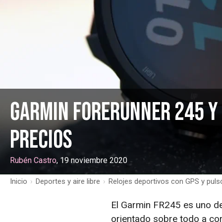
Garmin Forerunner 245 y 
precios
Rubén Castro
, 19 noviembre 2020
Inicio
›
Deportes y aire libre
›
Relojes deportivos con GPS y pul
El Garmin FR245 es uno de 
orientado sobre todo a co