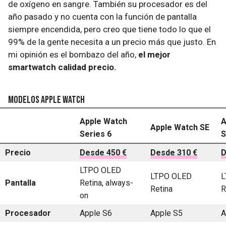
de oxígeno en sangre. También su procesador es del
año pasado y no cuenta con la función de pantalla
siempre encendida, pero creo que tiene todo lo que el
99% de la gente necesita a un precio más que justo. En
mi opinión es el bombazo del año,
el mejor
smartwatch calidad precio.
Modelos Apple Watch
Apple Watch
A
Apple Watch SE
Series 6
S
Precio
Desde 450 €
Desde 310 €
D
LTPO OLED
LTPO OLED
L
Pantalla
Retina, always-
Retina
R
on
Procesador
Apple S6
Apple S5
A