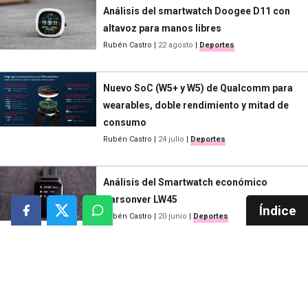
Análisis del smartwatch Doogee D11 con
altavoz para manos libres
Rubén Castro
|
22 agosto
|
Deportes
Nuevo SoC (W5+ y W5) de Qualcomm para
wearables, doble rendimiento y mitad de
consumo
Rubén Castro
|
24 julio
|
Deportes
Análisis del Smartwatch económico
Parsonver LW45
Índice
Rubén Castro
|
20 junio
|
Deportes
WikiVersus