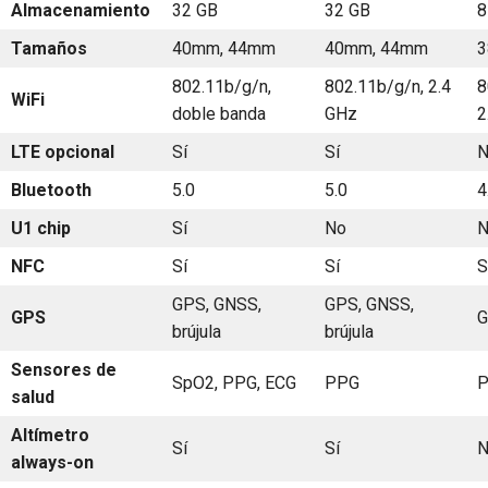
Almacenamiento
32 GB
32 GB
8
Tamaños
40mm, 44mm
40mm, 44mm
3
802.11b/g/n,
802.11b/g/n, 2.4
8
WiFi
doble banda
GHz
2
LTE opcional
Sí
Sí
N
Bluetooth
5.0
5.0
4
U1 chip
Sí
No
N
NFC
Sí
Sí
S
GPS, GNSS,
GPS, GNSS,
GPS
G
brújula
brújula
Sensores de
SpO2, PPG, ECG
PPG
salud
Altímetro
Sí
Sí
N
always-on