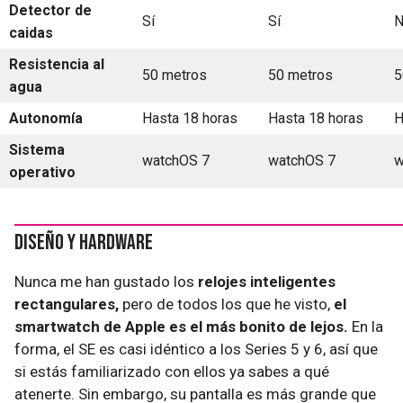
Detector de
Sí
Sí
N
caidas
Resistencia al
50 metros
50 metros
5
agua
Autonomía
Hasta 18 horas
Hasta 18 horas
H
Sistema
watchOS 7
watchOS 7
w
operativo
Diseño y hardware
Nunca me han gustado los
relojes inteligentes
rectangulares,
pero de todos los que he visto,
el
smartwatch de Apple es el más bonito de lejos.
En la
forma, el SE es casi idéntico a los Series 5 y 6, así que
si estás familiarizado con ellos ya sabes a qué
atenerte. Sin embargo, su pantalla es más grande que