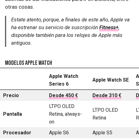
otras cosas.
Estate atento, porque, a finales de este año, Apple va
ha estrenar su servicio de suscripción
Fitness+
,
disponible también para los relojes de Apple más
antiguos.
Modelos Apple Watch
Apple Watch
A
Apple Watch SE
Series 6
S
Precio
Desde 450 €
Desde 310 €
D
LTPO OLED
LTPO OLED
L
Pantalla
Retina, always-
Retina
R
on
Procesador
Apple S6
Apple S5
A