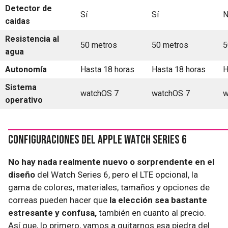
Detector de
Sí
Sí
N
caidas
Resistencia al
50 metros
50 metros
5
agua
Autonomía
Hasta 18 horas
Hasta 18 horas
H
Sistema
watchOS 7
watchOS 7
w
operativo
Configuraciones del Apple Watch Series 6
No hay nada realmente nuevo o sorprendente en el
diseño
del Watch Series 6, pero el LTE opcional, la
gama de colores, materiales, tamaños y opciones de
correas pueden hacer que
la elección sea bastante
estresante y confusa,
también en cuanto al precio.
Así que, lo primero, vamos a quitarnos esa piedra del