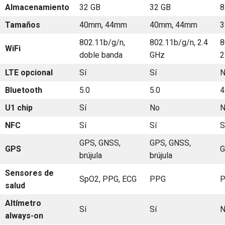
Almacenamiento
32 GB
32 GB
8
Tamaños
40mm, 44mm
40mm, 44mm
3
802.11b/g/n,
802.11b/g/n, 2.4
8
WiFi
doble banda
GHz
2
LTE opcional
Sí
Sí
N
Bluetooth
5.0
5.0
4
U1 chip
Sí
No
N
NFC
Sí
Sí
S
GPS, GNSS,
GPS, GNSS,
GPS
G
brújula
brújula
Sensores de
SpO2, PPG, ECG
PPG
salud
Altímetro
Sí
Sí
N
always-on