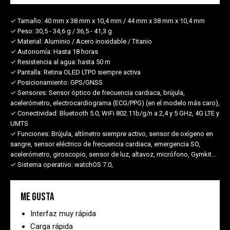
✓ Tamaño:
40 mm x 38 mm x 10,4 mm / 44 mm x 38 mm x 10,4 mm
✓ Peso:
30,5 - 34,6 g / 36,5 - 41,3 g
✓ Material:
Aluminio / Acero inoxidable / Titanio
✓ Autonomía:
Hasta 18 horas
✓ Resistencia al agua:
hasta 50 m
✓ Pantalla:
Retina OLED LTPO siempre activa
✓ Posicionamiento:
GPS/GNSS
✓ Sensores:
Sensor óptico de frecuencia cardiaca, brújula,
acelerómetro, electrocardiograma (ECG/PPG) (en el modelo más caro),
✓ Conectividad:
Bluetooth 5.0, WiFi 802.11b/g/n a 2,4 y 5 GHz, 4G LTE y
UMTS
✓ Funciones:
Brújula, altímetro siempre activo, sensor de oxígeno en
sangre, sensor eléctrico de frecuencia cardiaca, emergencia SO,
acelerómetro, giroscopio, sensor de luz, altavoz, micrófono, Gymkit...
✓ Sistema operativo:
watchOS 7.0,
Me gusta
Interfaz muy rápida
Carga rápida