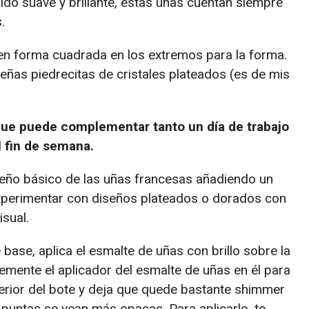
o suave y brillante, estas uñas cuentan siempre
.
en forma cuadrada en los extremos para la forma.
as piedrecitas de cristales plateados (es de mis
que puede complementar tanto un día de trabajo
l fin de semana.
iseño básico de las uñas francesas añadiendo un
experimentar con diseños plateados o dorados con
isual.
 base, aplica el esmalte de uñas con brillo sobre la
emente el aplicador del esmalte de uñas en él para
nterior del bote y deja que quede bastante shimmer
s puntas se vean más opacas. Para aplicarlo, te