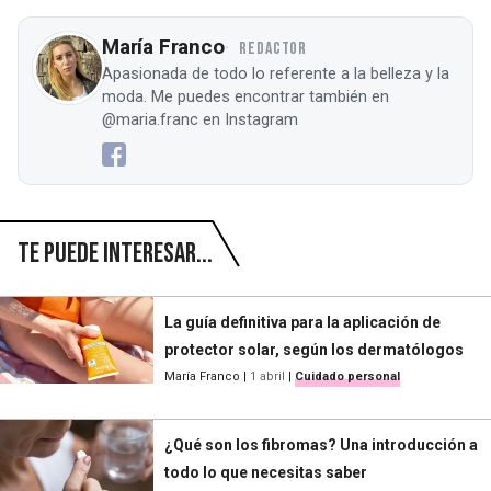
María Franco
REDACTOR
Apasionada de todo lo referente a la belleza y la
moda. Me puedes encontrar también en
@maria.franc en Instagram
Te puede interesar...
La guía definitiva para la aplicación de
protector solar, según los dermatólogos
María Franco
|
1 abril
|
Cuidado personal
¿Qué son los fibromas? Una introducción a
todo lo que necesitas saber