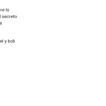
re lo
l secreto
e
l y boli