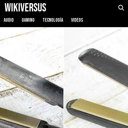
WikiVersus
AUDIO
GAMING
TECNOLOGÍA
VIDEOS