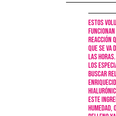
Estos vol
funcionan
reacción 
que se va 
las horas.
los espec
buscar re
enriquecid
hialurónic
este ingre
humedad, o