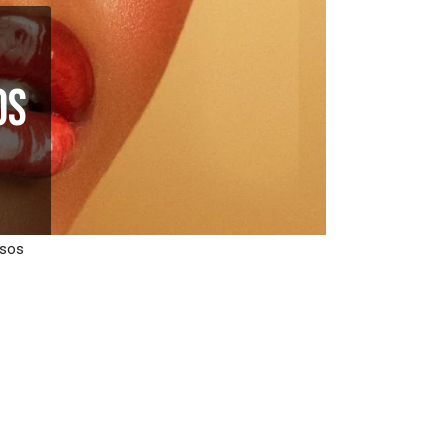
os
osos