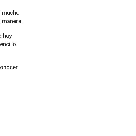
ar mucho
a manera.
o hay
encillo
conocer