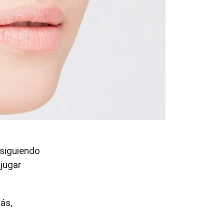
nsiguiendo
jugar
ás,