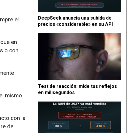
DeepSeek anuncia una subida de
empre el
precios «considerable» en su API
 que en
as o con
emente
Test de reacción: mide tus reflejos
en milisegundos
del mismo
acto con la
bre de