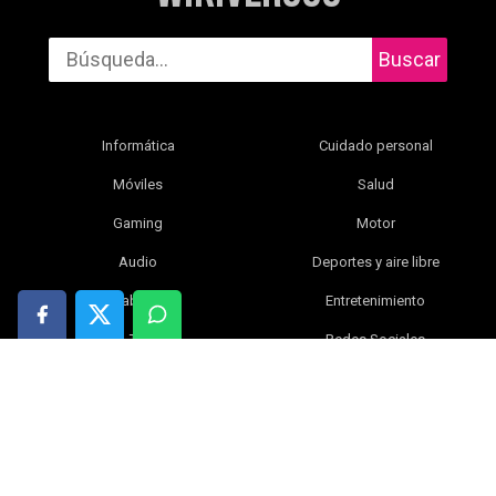
Buscar
Informática
Cuidado personal
Móviles
Salud
Gaming
Motor
Audio
Deportes y aire libre
Tablets
Entretenimiento
TV
Redes Sociales
Fotografía y vídeo
Libros
Electrónica y gadgets
Bebé
Inteligencia artificial
Blog
Ciencia
Ofertas