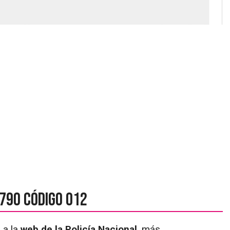
790 código 012
 a la
web de la Policía Nacional
, más