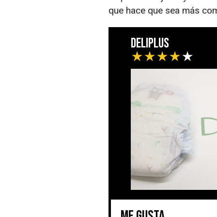
que hace que sea más com
Deliplus
★
★
★
★
★
Me gusta