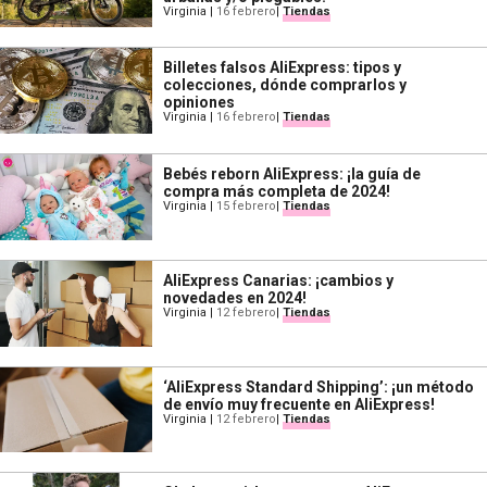
Virginia
|
16 febrero
|
Tiendas
Billetes falsos AliExpress: tipos y
colecciones, dónde comprarlos y
opiniones
Virginia
|
16 febrero
|
Tiendas
Bebés reborn AliExpress: ¡la guía de
compra más completa de 2024!
Virginia
|
15 febrero
|
Tiendas
AliExpress Canarias: ¡cambios y
novedades en 2024!
Virginia
|
12 febrero
|
Tiendas
‘AliExpress Standard Shipping’: ¡un método
de envío muy frecuente en AliExpress!
Virginia
|
12 febrero
|
Tiendas