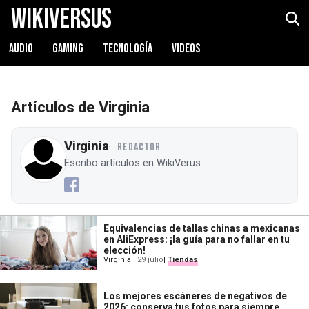
WikiVersus
AUDIO
GAMING
TECNOLOGÍA
VIDEOS
Artículos de Virginia
Virginia
REDACTOR
Escribo artículos en WikiVerus.
Equivalencias de tallas chinas a mexicanas
en AliExpress: ¡la guía para no fallar en tu
elección!
Virginia
|
29 julio
|
Tiendas
Los mejores escáneres de negativos de
2026: conserva tus fotos para siempre