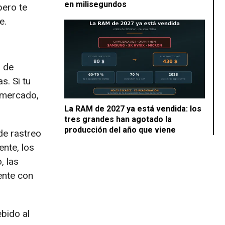
en milisegundos
pero te
e.
s de
s. Si tu
 mercado,
La RAM de 2027 ya está vendida: los
tres grandes han agotado la
producción del año que viene
de rastreo
ente, los
, las
ente con
ebido al