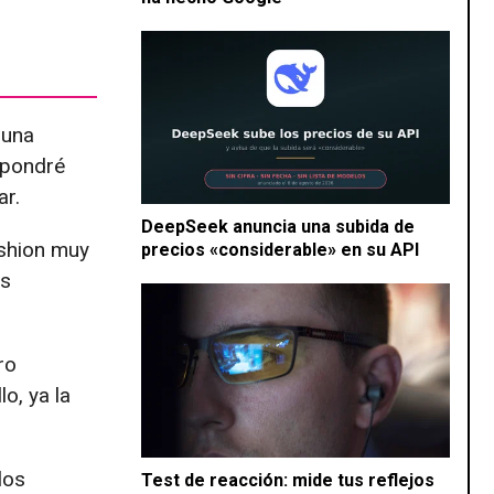
 una
e pondré
ar.
DeepSeek anuncia una subida de
ashion muy
precios «considerable» en su API
os
ro
o, ya la
los
Test de reacción: mide tus reflejos