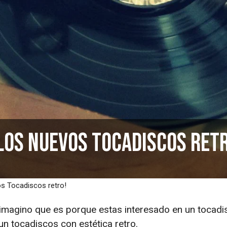
 los nuevos Tocadiscos ret
os Tocadiscos retro!
 imagino que es porque estas interesado en un tocadis
n tocadiscos con estética retro.