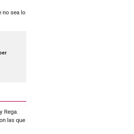
e no sea lo
ber
y Rega.
on las que