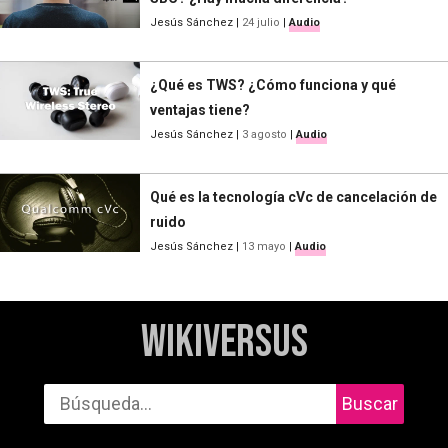
Jesús Sánchez
|
24 julio
|
Audio
¿Qué es TWS? ¿Cómo funciona y qué
ventajas tiene?
Jesús Sánchez
|
3 agosto
|
Audio
Qué es la tecnología cVc de cancelación de
ruido
Jesús Sánchez
|
13 mayo
|
Audio
WikiVersus
Buscar