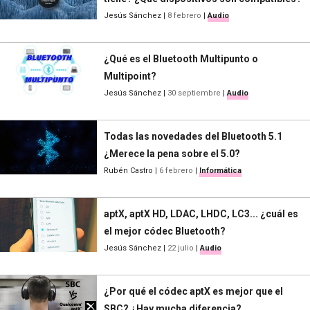
Jesús Sánchez
|
8 febrero
|
Audio
¿Qué es el Bluetooth Multipunto o
Multipoint?
Jesús Sánchez
|
30 septiembre
|
Audio
Todas las novedades del Bluetooth 5.1
¿Merece la pena sobre el 5.0?
Rubén Castro
|
6 febrero
|
Informática
aptX, aptX HD, LDAC, LHDC, LC3... ¿cuál es
el mejor códec Bluetooth?
Jesús Sánchez
|
22 julio
|
Audio
¿Por qué el códec aptX es mejor que el
SBC? ¿Hay mucha diferencia?