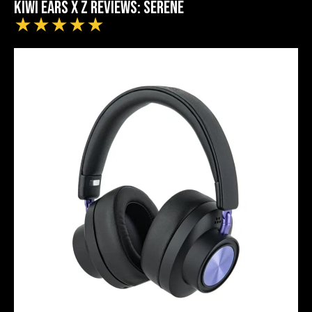
Kiwi Ears x Z Reviews: Serene
★
★
★
★
★