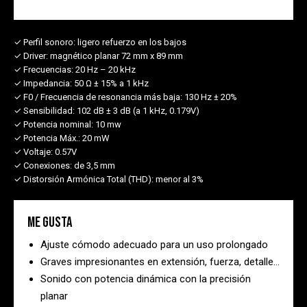
✓ Perfil sonoro:
ligero refuerzo en los bajos
✓ Driver:
magnético planar 72 mm x 89 mm
✓ Frecuencias:
20 Hz – 20 kHz
✓ Impedancia:
50 Ω ± 15% a 1 kHz
✓ F0 / Frecuencia de resonancia más baja:
130 Hz ± 20%
✓ Sensibilidad:
102 dB ± 3 dB (a 1 kHz, 0.179V)
✓ Potencia nominal:
10 mw
✓ Potencia Máx.:
20 mW
✓ Voltaje:
0.57V
✓ Conexiones:
de 3,5 mm
✓ Distorsión Armónica Total (THD):
menor al 3%
Me gusta
Ajuste cómodo adecuado para un uso prolongado
Graves impresionantes en extensión, fuerza, detalle...
Sonido con potencia dinámica con la precisión
planar