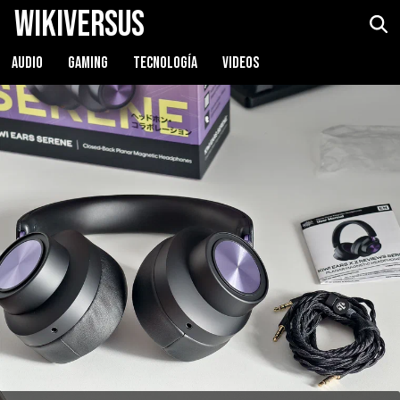
WikiVersus
Kiwi Ears x Z Reviews: Serene
Ver precio
AUDIO
GAMING
TECNOLOGÍA
VIDEOS