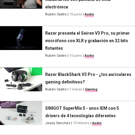
electrónica
Rubén Castro
|
15 junio
|
Audio
Razer presenta el Seiren V3 Pro, su primer
micrófono con XLR y grabación en 32 bits
flotantes
Rubén Castro
|
15 junio
|
Audio
Razer BlackShark V3 Pro - ¿los auriculares
gaming definitivos?
Rubén Castro
|
1 marzo
|
Gaming
SIMGOT SuperMix 5 - unos IEM con 5
drivers de 4 tecnologías diferentes
Jesús Sánchez
|
15 febrero
|
Audio