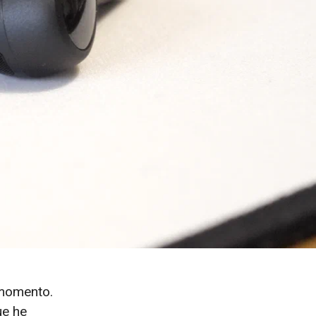
 momento.
ue he