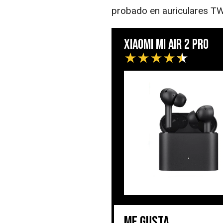
probado en auriculares T
Xiaomi Mi Air 2 Pro
★
★
★
★
★
Me gusta