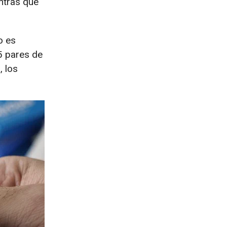
entras que
o es
5 pares de
, los