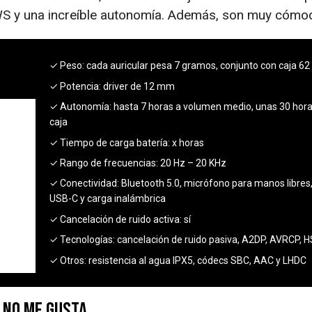
WS y una increíble autonomía. Además, son muy cómo
✓ Peso:
cada auricular pesa 7 gramos, conjunto con caja 6
✓ Potencia:
driver de 12 mm
✓ Autonomía:
hasta 7 horas a volumen medio, unas 30 hora
caja
✓ Tiempo de carga batería:
x horas
✓ Rango de frecuencias:
20 Hz – 20 KHz
✓ Conectividad:
Bluetooth 5.0, micrófono para manos libres
USB-C y carga inalámbrica
✓ Cancelación de ruido activa:
sí
✓ Tecnologías:
cancelación de ruido pasiva, A2DP, AVRCP, H
✓ Otros:
resistencia al agua IPX5, códecs SBC, AAC y LHDC
No me gusta