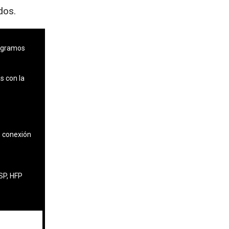
dos.
2 gramos
s con la
, conexión
SP, HFP