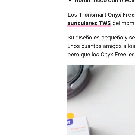
Botón físico con meca
Los
Tronsmart Onyx Free
auriculares TWS
del mome
Su diseño es pequeño y
se
unos cuantos amigos a los 
pero que los Onyx Free le