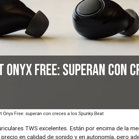
t Onyx Free: superan con c
rt Onyx Free: superan con creces a los Spunky Beat
riculares TWS excelentes. Están por encima de la me
e precio en calidad de sonido y en autonomía, pero a