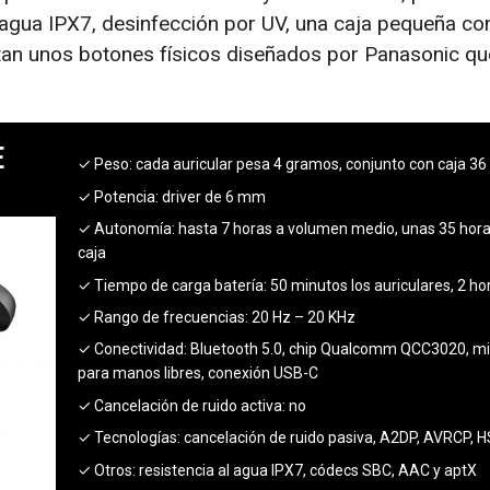
l agua IPX7, desinfección por UV, una caja pequeña c
tan unos botones físicos diseñados por Panasonic qu
e
✓ Peso:
cada auricular pesa 4 gramos, conjunto con caja 3
✓ Potencia:
driver de 6 mm
✓ Autonomía:
hasta 7 horas a volumen medio, unas 35 hora
caja
✓ Tiempo de carga batería:
50 minutos los auriculares, 2 hor
✓ Rango de frecuencias:
20 Hz – 20 KHz
✓ Conectividad:
Bluetooth 5.0, chip Qualcomm QCC3020, m
para manos libres, conexión USB-C
✓ Cancelación de ruido activa:
no
✓ Tecnologías:
cancelación de ruido pasiva, A2DP, AVRCP, H
✓ Otros:
resistencia al agua IPX7, códecs SBC, AAC y aptX