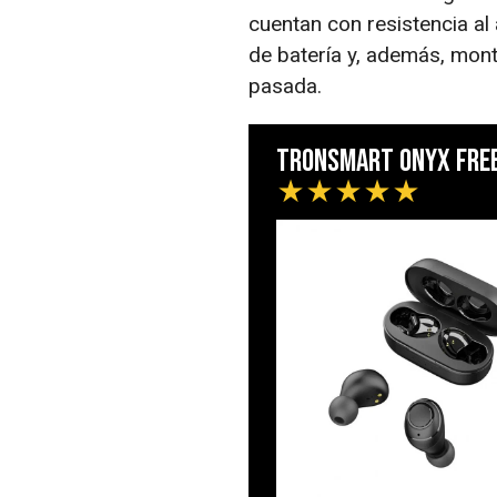
cuentan con resistencia a
de batería y, además, mon
pasada.
Tronsmart Onyx Fre
★
★
★
★
★