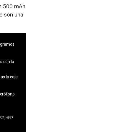
on 500 mAh
e son una
6 gramos
s con la
as la caja
icrófono
SP, HFP