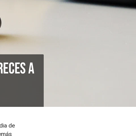
reces a
dia de
demás