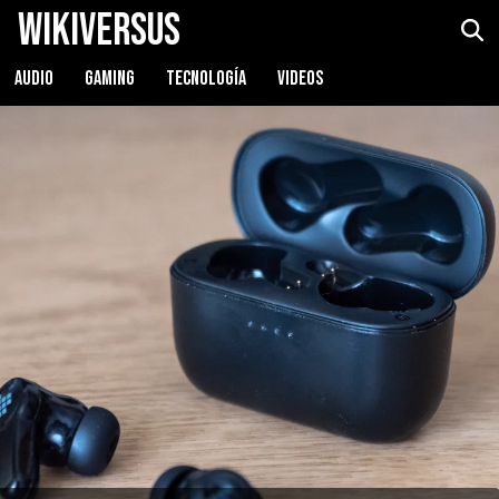
WikiVersus
Tronsmart Onyx Apex
Ver precio
AUDIO
GAMING
TECNOLOGÍA
VIDEOS