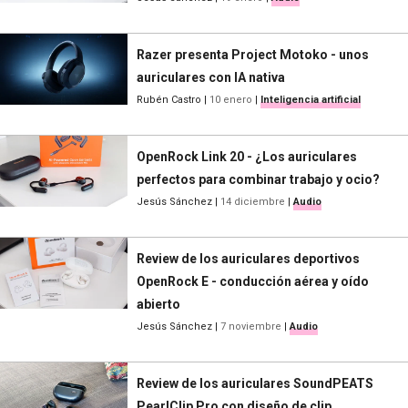
Razer presenta Project Motoko - unos
auriculares con IA nativa
Rubén Castro
|
10 enero
|
Inteligencia artificial
OpenRock Link 20 - ¿Los auriculares
perfectos para combinar trabajo y ocio?
Jesús Sánchez
|
14 diciembre
|
Audio
Review de los auriculares deportivos
OpenRock E - conducción aérea y oído
abierto
Jesús Sánchez
|
7 noviembre
|
Audio
Review de los auriculares SoundPEATS
PearlClip Pro con diseño de clip