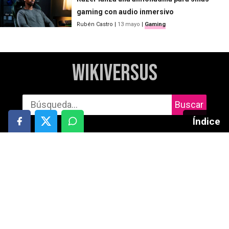
gaming con audio inmersivo
Rubén Castro
|
13 mayo
|
Gaming
WikiVersus
Buscar
Índice
Informática
Cuidado personal
Móviles
Salud
Gaming
Motor
Audio
Deportes y aire libre
Tablets
Entretenimiento