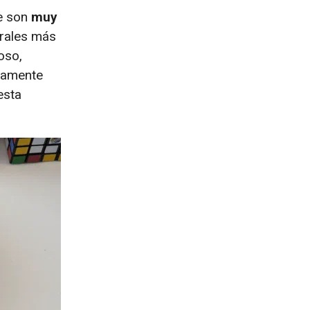
e son
muy
urales más
oso,
aramente
esta