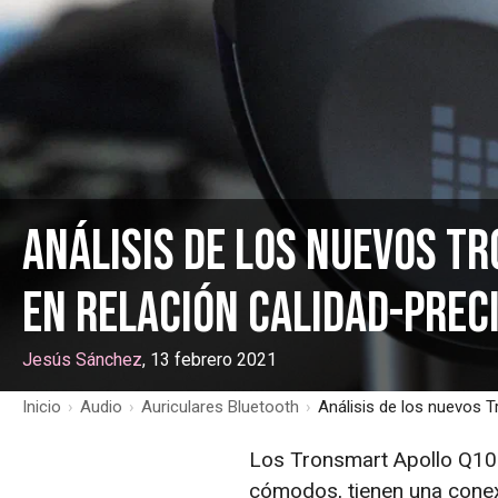
Análisis de los nuevos T
en relación calidad-prec
Jesús Sánchez
, 13 febrero 2021
Inicio
›
Audio
›
Auriculares Bluetooth
›
Análisis de los nuevos T
Los Tronsmart Apollo Q10 
cómodos, tienen una conexi