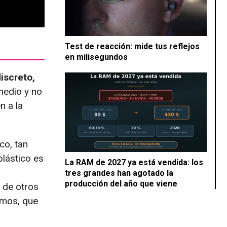
Test de reacción: mide tus reflejos
en milisegundos
iscreto,
medio y no
n a la
co, tan
plástico es
La RAM de 2027 ya está vendida: los
tres grandes han agotado la
producción del año que viene
o de otros
amos, que