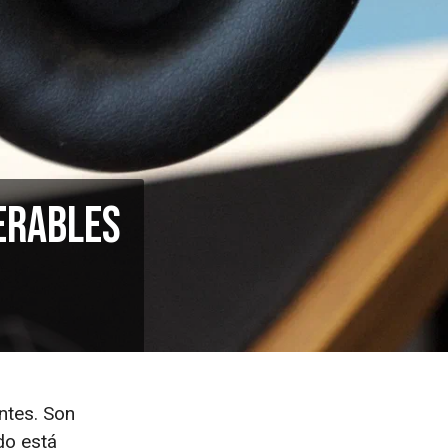
erables
ntes. Son
do está