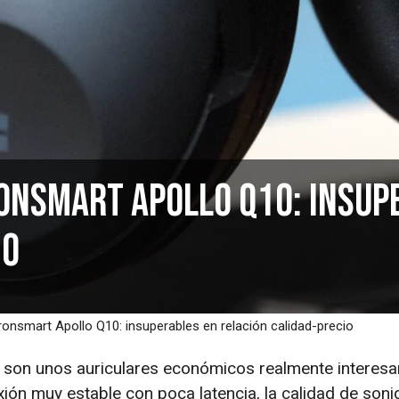
ronsmart Apollo Q10: insup
io
ronsmart Apollo Q10: insuperables en relación calidad-precio
son unos auriculares económicos realmente interesa
ón muy estable con poca latencia, la calidad de soni