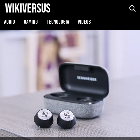
WikiVersus
Sennheiser Momentum TWS
Ver precio
AUDIO
GAMING
TECNOLOGÍA
VIDEOS