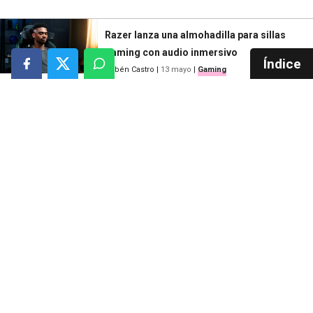
Razer lanza una almohadilla para sillas
gaming con audio inmersivo
Índice
Rubén Castro
|
13 mayo
|
Gaming
WikiVersus
Buscar
Informática
Cuidado personal
Móviles
Salud
Gaming
Motor
Audio
Deportes y aire libre