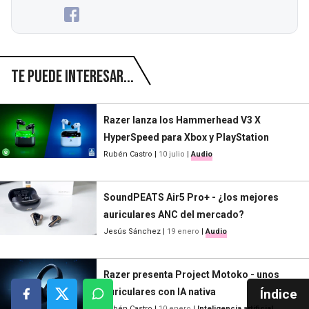
Te puede interesar...
Razer lanza los Hammerhead V3 X
HyperSpeed para Xbox y PlayStation
Rubén Castro
|
10 julio
|
Audio
SoundPEATS Air5 Pro+ - ¿los mejores
auriculares ANC del mercado?
Jesús Sánchez
|
19 enero
|
Audio
Razer presenta Project Motoko - unos
auriculares con IA nativa
Índice
Rubén Castro
|
10 enero
|
Inteligencia artificial