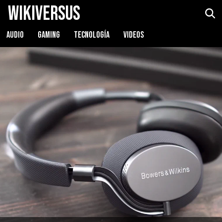
WikiVersus
Bowers & Wilkins PX
Ver precio
AUDIO
GAMING
TECNOLOGÍA
VIDEOS