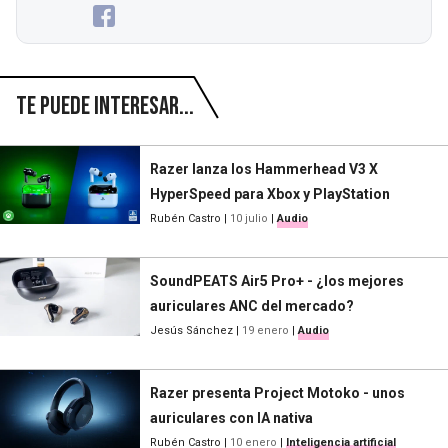
Te puede interesar...
Razer lanza los Hammerhead V3 X
HyperSpeed para Xbox y PlayStation
Rubén Castro
|
10 julio
|
Audio
SoundPEATS Air5 Pro+ - ¿los mejores
auriculares ANC del mercado?
Jesús Sánchez
|
19 enero
|
Audio
Razer presenta Project Motoko - unos
auriculares con IA nativa
Rubén Castro
|
10 enero
|
Inteligencia artificial