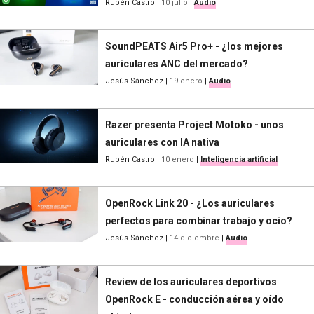
Rubén Castro
|
10 julio
|
Audio
SoundPEATS Air5 Pro+ - ¿los mejores
auriculares ANC del mercado?
Jesús Sánchez
|
19 enero
|
Audio
Razer presenta Project Motoko - unos
auriculares con IA nativa
Rubén Castro
|
10 enero
|
Inteligencia artificial
OpenRock Link 20 - ¿Los auriculares
perfectos para combinar trabajo y ocio?
Jesús Sánchez
|
14 diciembre
|
Audio
Review de los auriculares deportivos
OpenRock E - conducción aérea y oído