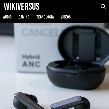
WikiVersus
Haylou X1
Ver precio
AUDIO
GAMING
TECNOLOGÍA
VIDEOS