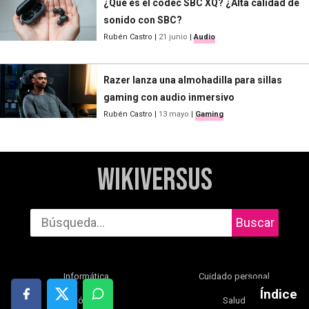
¿Qué es el códec SBC XQ? ¿Alta calidad de
sonido con SBC?
Rubén Castro
|
21 junio
|
Audio
Razer lanza una almohadilla para sillas
gaming con audio inmersivo
Rubén Castro
|
13 mayo
|
Gaming
WikiVersus
Buscar
Informática
Cuidado personal
Índice
Móviles
Salud