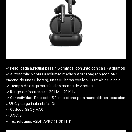
✓ Peso:
cada auricular pesa 4,5 gramos, conjunto con caja 49 gramos
✓ Autonomía:
6 horas a volumen medio y ANC apagado (con ANC
encendido unas 5 horas), unas 30 horas con los 600 mAh de la caja
✓ Tiempo de carga batería:
algo menos de 2 horas
✓ Rango de frecuencias:
20 Hz – 20 KHz
✓ Conectividad:
Bluetooth 5.2, micrófono para manos libres, conexión
USB-C y carga inalámbrica Qi
✓ Códecs:
SBC y AAC
✓ ANC:
sí
✓ Tecnologías:
A2DP, AVRCP, HSP, HFP