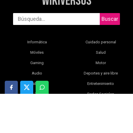
WikiVersus
Buscar
Informática
Cuidado personal
Móviles
Salud
Gaming
Motor
Audio
Deportes y aire libre
Tablets
Entretenimiento
TV
Redes Sociales
Fotografía y vídeo
Libros
Electrónica y gadgets
Bebé
Inteligencia artificial
Blog