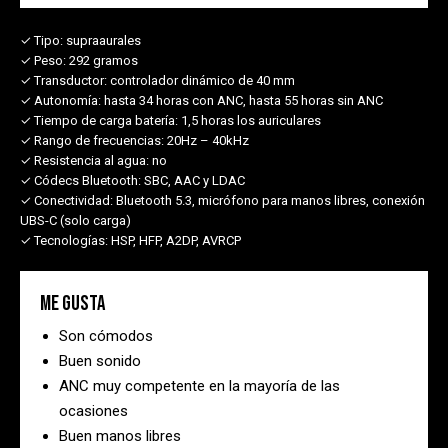
✓ Tipo:
supraaurales
✓ Peso:
292 gramos
✓ Transductor:
controlador dinámico de 40 mm
✓ Autonomía:
hasta 34 horas con ANC, hasta 55 horas sin ANC
✓ Tiempo de carga batería:
1,5 horas los auriculares
✓ Rango de frecuencias:
20Hz – 40kHz
✓ Resistencia al agua:
no
✓ Códecs Bluetooth:
SBC, AAC y LDAC
✓ Conectividad:
Bluetooth 5.3, micrófono para manos libres, conexión
UBS-C (solo carga)
✓ Tecnologías:
HSP, HFP, A2DP, AVRCP
Me gusta
Son cómodos
Buen sonido
ANC muy competente en la mayoría de las
ocasiones
Buen manos libres