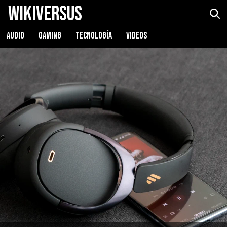
WikiVersus
Edifier WH950NB
Ver precio
AUDIO
GAMING
TECNOLOGÍA
VIDEOS