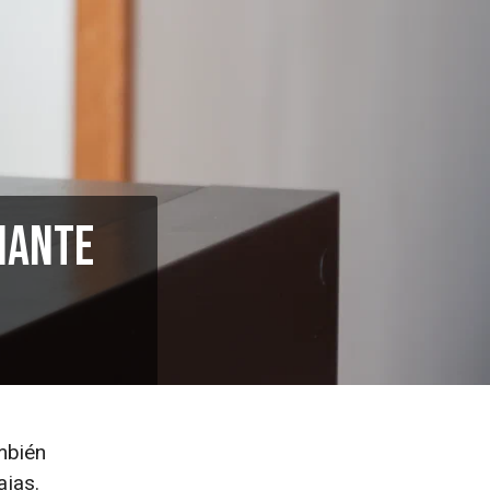
nante
mbién
ajas.