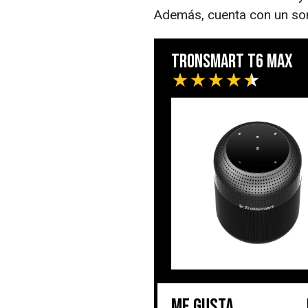
Además, cuenta con un so
Tronsmart T6 Max
★
★
★
★
★
Me gusta