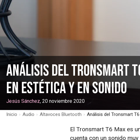
Análisis del Tronsmart T
en estética y en sonido
Jesús Sánchez
, 20 noviembre 2020
Inicio
›
Audio
›
Altavoces Bluetooth
›
Análisis del Tronsmart T6
El Tronsmart T6 Max es un
cuenta con un sonido muy c