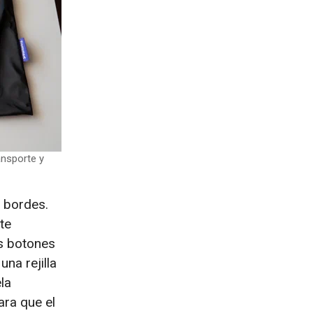
ansporte y
 bordes.
te
os botones
na rejilla
la
ara que el