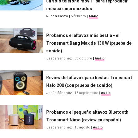
un solo teléfono móvil - para reproducir
música sincronizados
Rubén Castro
|
5 febrero
|
Audio
Probamos el altavoz más bestia - el
Tronsmart Bang Max de 130 W (prueba de
sonido)
Jesús Sánchez
|
30 octubre
|
Audio
Review del altavoz para fiestas Tronsmart
Halo 200 (con prueba de sonido)
Jesús Sánchez
|
18 septiembre
|
Audio
Probamos el pequeño altavoz Bluetooth
Tronsmart Nimo (review en español)
Jesús Sánchez
|
16 agosto
|
Audio