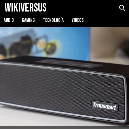
WikiVersus
Tronsmart Studio
Ver precio
AUDIO
GAMING
TECNOLOGÍA
VIDEOS