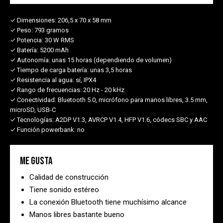
✓ Dimensiones:
206,5 x 70 x 58 mm
✓ Peso:
793 gramos
✓ Potencia:
30 W RMS
✓ Batería:
5200 mAh
✓ Autonomía:
unas 15 horas (dependiendo de volumen)
✓ Tiempo de carga batería:
unas 3,5 horas
✓ Resistencia al agua:
sí, IPX4
✓ Rango de frecuencias:
20 Hz - 20 kHz
✓ Conectividad:
Bluetooth 5.0, micrófono para manos libres, 3.5 mm,
microSD, USB-C
✓ Tecnologías:
A2DP V1.3, AVRCP V1.4, HFP V1.6, códecs SBC y AAC
✓ Función powerbank:
no
Me gusta
Calidad de construcción
Tiene sonido estéreo
La conexión Bluetooth tiene muchísimo alcance
Manos libres bastante bueno