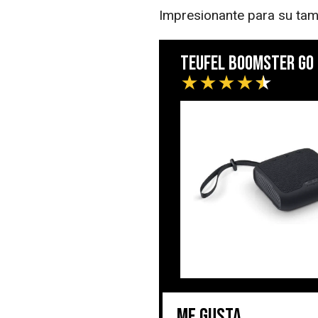
Impresionante para su ta
Teufel BOOMSTER GO
★
★
★
★
★
Me gusta