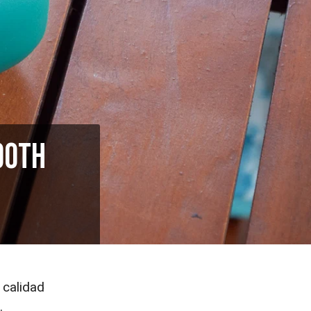
ooth
 calidad
…