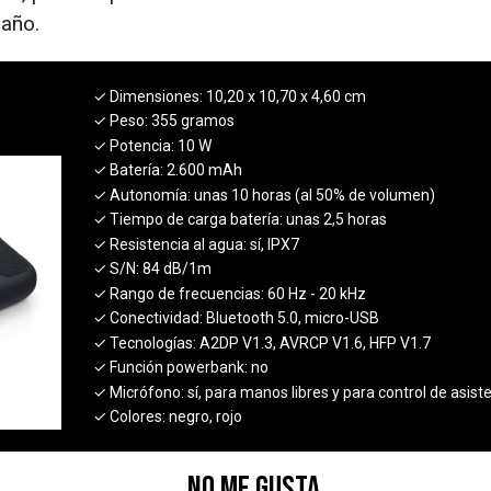
maño.
✓ Dimensiones:
10,20 x 10,70 x 4,60 cm
✓ Peso:
355 gramos
✓ Potencia:
10 W
✓ Batería:
2.600 mAh
✓ Autonomía:
unas 10 horas (al 50% de volumen)
✓ Tiempo de carga batería:
unas 2,5 horas
✓ Resistencia al agua:
sí, IPX7
✓ S/N:
84 dB/1m
✓ Rango de frecuencias:
60 Hz - 20 kHz
✓ Conectividad:
Bluetooth 5.0, micro-USB
✓ Tecnologías:
A2DP V1.3, AVRCP V1.6, HFP V1.7
✓ Función powerbank:
no
✓ Micrófono:
sí, para manos libres y para control de asist
✓ Colores:
negro, rojo
No me gusta