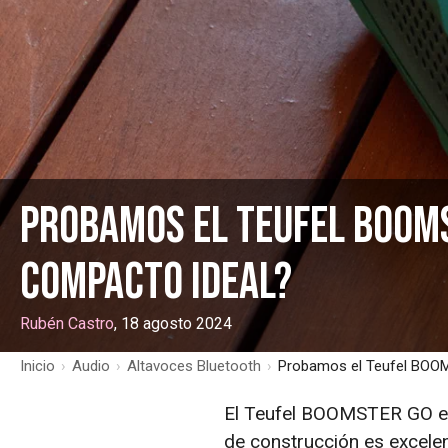
Probamos el Teufel BOOMS
compacto ideal?
Rubén Castro
, 18 agosto 2024
Inicio
›
Audio
›
Altavoces Bluetooth
›
Probamos el Teufel BOOM
El Teufel BOOMSTER GO es 
de construcción es excele