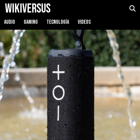
WikiVersus
Tribit XBoom
Ver precio
AUDIO
GAMING
TECNOLOGÍA
VIDEOS