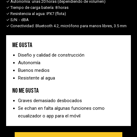
✓ Autonomía:
unas 20 horas (dependiendo de volumen)
✓ Tiempo de carga batería:
8 horas
✓ Resistencia al agua:
IPX7 (flota)
✓ S/N:
- dBA
✓ Conectividad:
Bluetooth 4.2, micrófono para manos libres, 3.5 mm
Me gusta
Diseño y calidad de construcción
Autonomía
Buenos medios
Resistente al agua
No me gusta
Graves demasiado desbocados
Se echan en falta algunas funciones como
ecualizador o app para el móvil