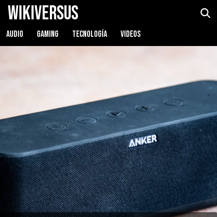
WikiVersus
Anker SounCore Boost
Ver precio
AUDIO
GAMING
TECNOLOGÍA
VIDEOS