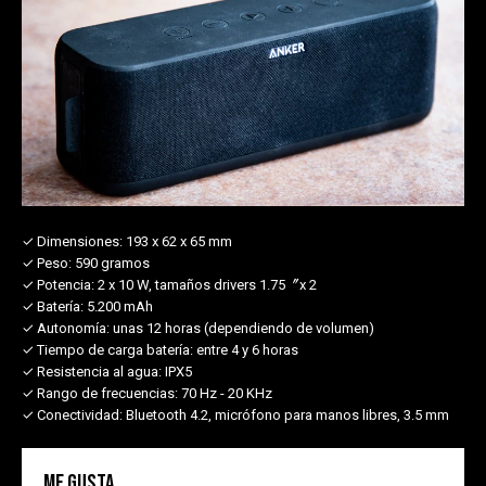
✓ Dimensiones:
193 x 62 x 65 mm
✓ Peso:
590 gramos
✓ Potencia:
2 x 10 W, tamaños drivers 1.75〞x 2
✓ Batería:
5.200 mAh
✓ Autonomía:
unas 12 horas (dependiendo de volumen)
✓ Tiempo de carga batería:
entre 4 y 6 horas
✓ Resistencia al agua:
IPX5
✓ Rango de frecuencias:
70 Hz - 20 KHz
✓ Conectividad:
Bluetooth 4.2, micrófono para manos libres, 3.5 mm
Me gusta