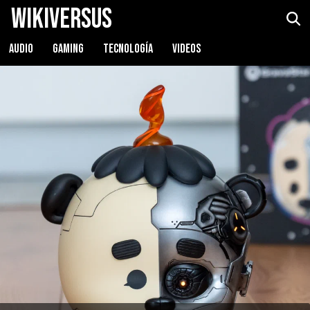
WikiVersus
Gravastar Mozart
Ver precio
AUDIO
GAMING
TECNOLOGÍA
VIDEOS