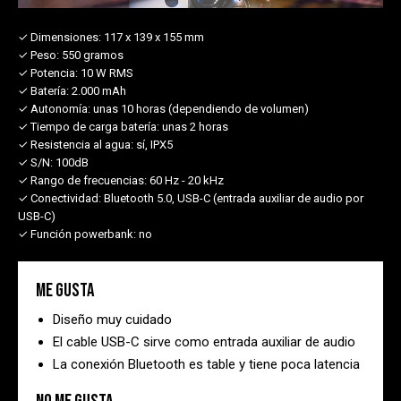
✓ Dimensiones:
117 x 139 x 155 mm
✓ Peso:
550 gramos
✓ Potencia:
10 W RMS
✓ Batería:
2.000 mAh
✓ Autonomía:
unas 10 horas (dependiendo de volumen)
✓ Tiempo de carga batería:
unas 2 horas
✓ Resistencia al agua:
sí, IPX5
✓ S/N:
100dB
✓ Rango de frecuencias:
60 Hz - 20 kHz
✓ Conectividad:
Bluetooth 5.0, USB-C (entrada auxiliar de audio por
USB-C)
✓ Función powerbank:
no
Me gusta
Diseño muy cuidado
El cable USB-C sirve como entrada auxiliar de audio
La conexión Bluetooth es table y tiene poca latencia