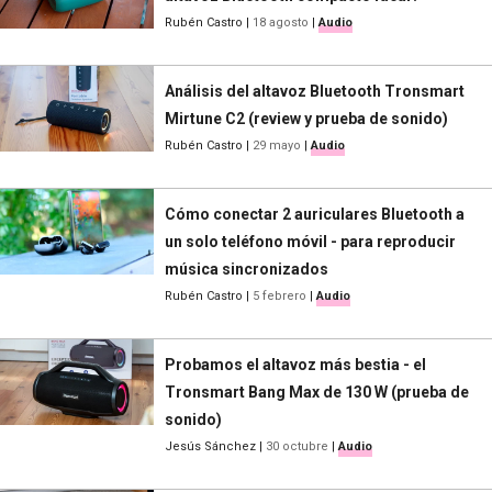
Rubén Castro
|
18 agosto
|
Audio
Análisis del altavoz Bluetooth Tronsmart
Mirtune C2 (review y prueba de sonido)
Rubén Castro
|
29 mayo
|
Audio
Cómo conectar 2 auriculares Bluetooth a
un solo teléfono móvil - para reproducir
música sincronizados
Rubén Castro
|
5 febrero
|
Audio
Probamos el altavoz más bestia - el
Tronsmart Bang Max de 130 W (prueba de
sonido)
Jesús Sánchez
|
30 octubre
|
Audio